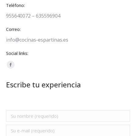
Teléfono:
955640072 – 635596904
Correo:
info@cocinas-espartinas.es
Social links:
Facebook
page
Escribe tu experiencia
opens
in
new
window