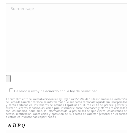
He leido y estoy de acuerdo con la ley de privacidad.
En cumplimiento de lo establecido en la Ley Orgánica 15/1999, de 13 de diciembre, de Protección
de Datos de Carácter Personal le informamos que sus datos personales quedarán incorporados
y serán tratados en los ficheros de Cocinas Espartinas SLU, con el fin de poderle prestar y
ofrecer nuestros servicios, así como para informarle sobre novedades y ofertas relacionadas
con los mismos. Asimismo, le informamos de la posibilidad de que ejerza los derechos de
acceso, rectificación, cancelación y oposición de sus datos de carácter personal en el correo
electrónico info@cocinas-espartinas.es