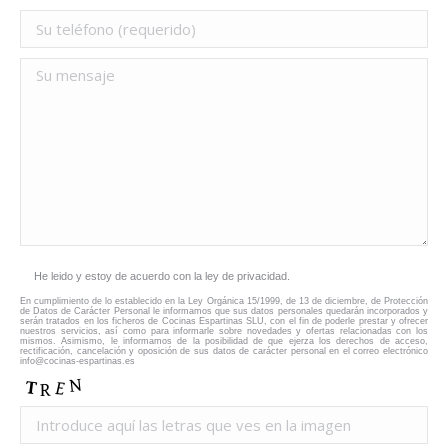
He leido y estoy de acuerdo con la ley de privacidad.
En cumplimiento de lo establecido en la Ley Orgánica 15/1999, de 13 de diciembre, de Protección
de Datos de Carácter Personal le informamos que sus datos personales quedarán incorporados y
serán tratados en los ficheros de Cocinas Espartinas SLU, con el fin de poderle prestar y ofrecer
nuestros servicios, así como para informarle sobre novedades y ofertas relacionadas con los
mismos. Asimismo, le informamos de la posibilidad de que ejerza los derechos de acceso,
rectificación, cancelación y oposición de sus datos de carácter personal en el correo electrónico
info@cocinas-espartinas.es