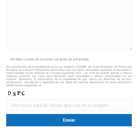
He leido y estoy de acuerdo con la ley de privacidad.
En cumplimiento de lo establecido en la Ley Orgánica 15/1999, de 13 de diciembre, de Protección
de Datos de Carácter Personal le informamos que sus datos personales quedarán incorporados y
serán tratados en los ficheros de Cocinas Espartinas SLU, con el fin de poderle prestar y ofrecer
nuestros servicios, así como para informarle sobre novedades y ofertas relacionadas con los
mismos. Asimismo, le informamos de la posibilidad de que ejerza los derechos de acceso,
rectificación, cancelación y oposición de sus datos de carácter personal en el correo electrónico
info@cocinas-espartinas.es