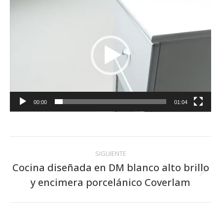
Reproductor
de
vídeo
00:00
01:04
Navegación
SIGUIENTE
entre
Cocina diseñada en DM blanco alto brillo
Publicación
y encimera porcelánico Coverlam
publicaciones
siguiente: