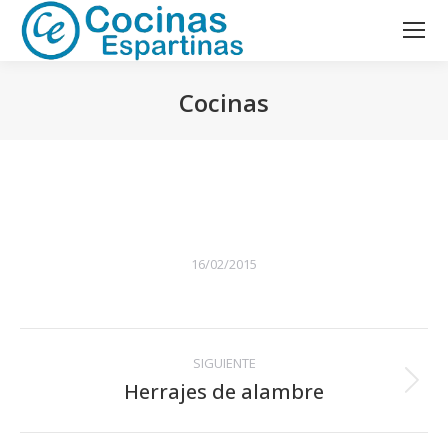
Cocinas
Estás aquí:
16/02/2015
Navegación
SIGUIENTE
entre
Herrajes de alambre
Álbum
siguiente:
álbumes