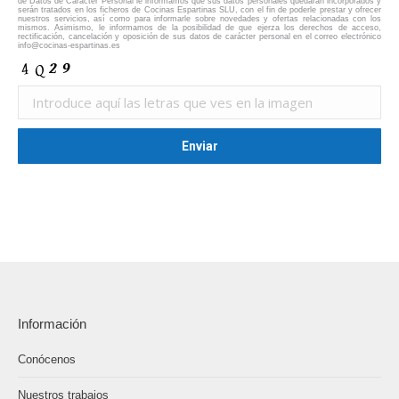
de Datos de Carácter Personal le informamos que sus datos personales quedarán incorporados y
serán tratados en los ficheros de Cocinas Espartinas SLU, con el fin de poderle prestar y ofrecer
nuestros servicios, así como para informarle sobre novedades y ofertas relacionadas con los
mismos. Asimismo, le informamos de la posibilidad de que ejerza los derechos de acceso,
rectificación, cancelación y oposición de sus datos de carácter personal en el correo electrónico
info@cocinas-espartinas.es
Información
Conócenos
Nuestros trabajos