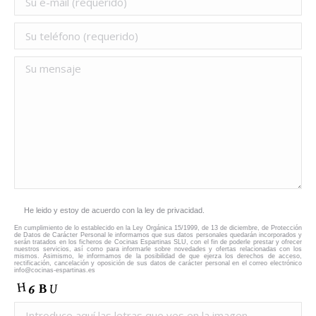
He leido y estoy de acuerdo con la ley de privacidad.
En cumplimiento de lo establecido en la Ley Orgánica 15/1999, de 13 de diciembre, de Protección
de Datos de Carácter Personal le informamos que sus datos personales quedarán incorporados y
serán tratados en los ficheros de Cocinas Espartinas SLU, con el fin de poderle prestar y ofrecer
nuestros servicios, así como para informarle sobre novedades y ofertas relacionadas con los
mismos. Asimismo, le informamos de la posibilidad de que ejerza los derechos de acceso,
rectificación, cancelación y oposición de sus datos de carácter personal en el correo electrónico
info@cocinas-espartinas.es