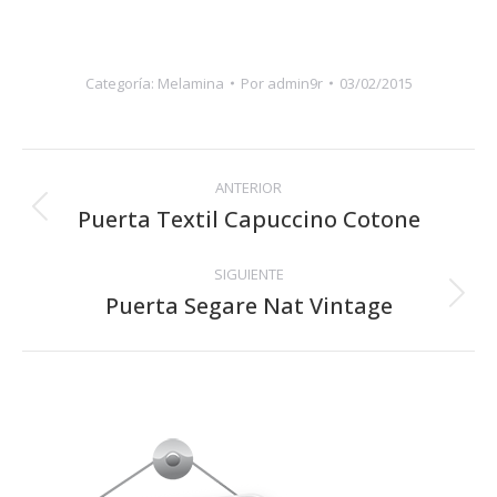
Categoría:
Melamina
Por
admin9r
03/02/2015
Navegación
ANTERIOR
entre
Puerta Textil Capuccino Cotone
Proyecto
anterior
proyectos
SIGUIENTE
Puerta Segare Nat Vintage
Proyecto
siguiente