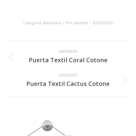
Categoría:
Melamina
Por
admin9r
02/02/2015
Navegación
ANTERIOR
entre
Puerta Textil Coral Cotone
Proyecto
anterior
proyectos
SIGUIENTE
Puerta Textil Cactus Cotone
Proyecto
siguiente