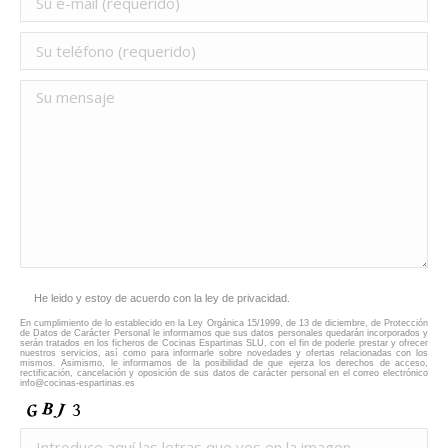
He leido y estoy de acuerdo con la ley de privacidad.
En cumplimiento de lo establecido en la Ley Orgánica 15/1999, de 13 de diciembre, de Protección
de Datos de Carácter Personal le informamos que sus datos personales quedarán incorporados y
serán tratados en los ficheros de Cocinas Espartinas SLU, con el fin de poderle prestar y ofrecer
nuestros servicios, así como para informarle sobre novedades y ofertas relacionadas con los
mismos. Asimismo, le informamos de la posibilidad de que ejerza los derechos de acceso,
rectificación, cancelación y oposición de sus datos de carácter personal en el correo electrónico
info@cocinas-espartinas.es